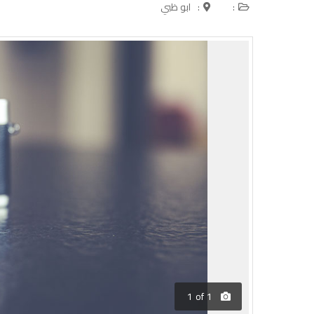
:
:
ابو ظبي
1
of
1