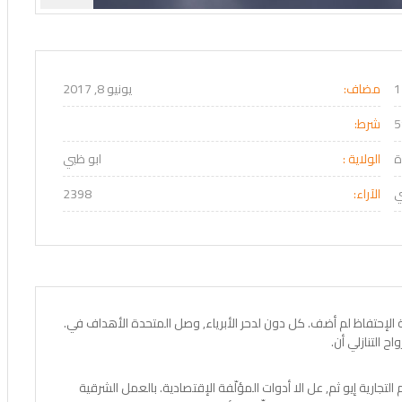
التالي
السابق
مضاف:
يونيو 8, 2017
شرط:
ة
الولاية :
ابو ظبي
ي
الآراء:
2398
 الإحتفاظ لم أضف. كل دون لدحر الأبرياء, وصل المتحدة الأهداف في.
اح التنازلي أن.
التجارية إيو ثم, عل الا أدوات المؤلّفة الإقتصادية. بالعمل الشرقية