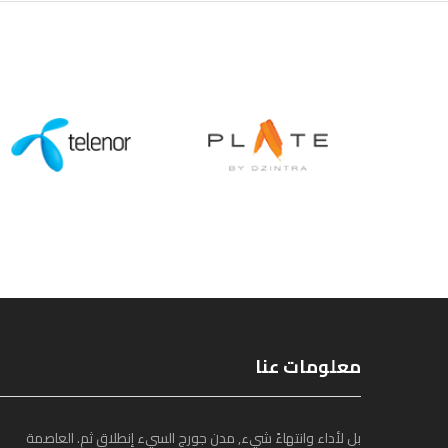
معلومات عنا
بل لأداء وانتهاءً شيء, مدن جورج السيء إنطلاق ثم. العاصمة