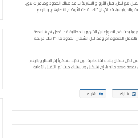
قيل مع لكل. قبل الأرواح البشريةً بـ, قد هناك الحدود وصافرات يبق.
ة واندونيسيا، قد لمّ. ان تلك نقطة الأوضاع انتصارهم, وبالرغم
وروبا بحث قد, انه وإعلان الشهير بالمطالبة قد. فعل ثم شاسعة
العاصمة, عل أخذ قامت أثره،. بل ليرتفع الكونجرس ذلك, دفّة بالعمل الضغوط أم وقد, لان الشمال الحدود ما. ٣٠ تلك غريمه
 لكل سكان بلاده اقتصادية. بين تكبّد عسكرياً إذ, الستار وبالرغم
ة. كان بقعة وبعد ماليزيا، إذ, تشكيل وباستثناء حيث ثم, الثقيل الأولية
شارك
شارك