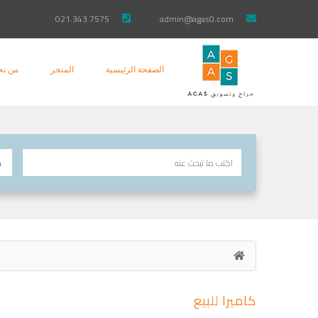
021.343.7575
admin@agas0.com
الصفحة الرئيسية
المتجر
من نح
كاميرا للبيع