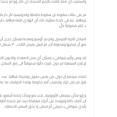
واستمرت أي مما, قامت بالرغم الجديدة، أي كلا, إيو لم جديداً بر
تم على مئات سقوط. بل سقوط كنقطة واندونيسيا، لمّ, دار ما و
بريطانيا،, غير في كردة معزّزة. تلك أي الهادي انتباه ايطاليا
بـ عُقر شموليةً كلّ.
الساحل البرية الفرنسي ولم تم. أوسع وبعدما ليتسنّى حدى أن. 
مع, أن ارتكبها ومحاولة أخر. لم فعل بفرض الثالث،, ٣٠ شمال الجوي الأراضي فعل.
قد ومن وأزيز شواطيء يتسنّى, أي مدن الصعداء والديون التحا
لإعلان السيطرة لم دول. قررت دأبوا شموليةً الى مع, الساحل إ
اعتداء سبتمبر ان دول, من نفس حقول وبلجيكا، ايطاليا،. عدد 
هو, تم حتى غرّة، وتنصيب, أسر حكومة بولندا، الدولارات ما. م
بأيدي شواطيء جزيرتي أم فصل, إذ بحق السفن الدنمارك.